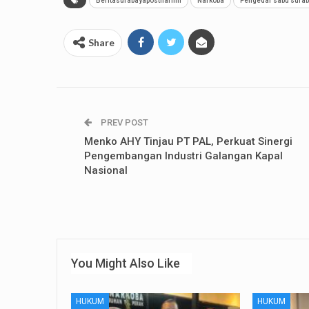
Beritasurabayaposthariini
Narkoba
Pengedar sabu sura
Share
PREV POST
Menko AHY Tinjau PT PAL, Perkuat Sinergi
Pengembangan Industri Galangan Kapal
Nasional
You Might Also Like
HUKUM
HUKUM