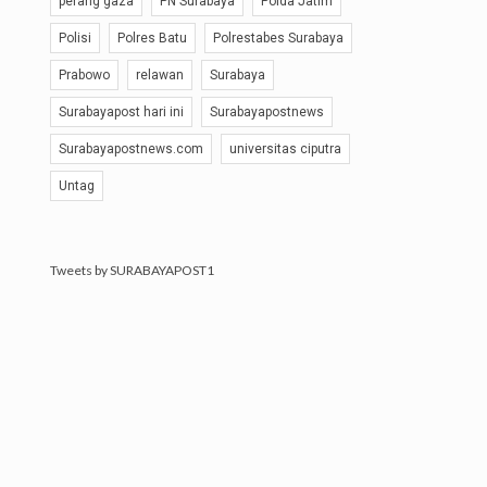
perang gaza
PN Surabaya
Polda Jatim
Polisi
Polres Batu
Polrestabes Surabaya
Prabowo
relawan
Surabaya
Surabayapost hari ini
Surabayapostnews
Surabayapostnews.com
universitas ciputra
Untag
Tweets by SURABAYAPOST1