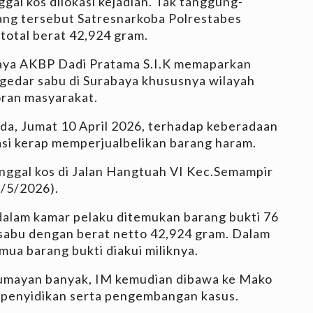
ggal kos dilokasi kejadian. Tak tanggung-
ang tersebut Satresnarkoba Polrestabes
otal berat 42,924 gram.
aya AKBP Dadi Pratama S.I.K memaparkan
gedar sabu di Surabaya khususnya wilayah
oran masyarakat.
da, Jumat 10 April 2026, terhadap keberadaan
si kerap memperjualbelikan barang haram.
inggal kos di Jalan Hangtuah VI Kec.Semampir
1/5/2026).
dalam kamar pelaku ditemukan barang bukti 76
s sabu dengan berat netto 42,924 gram. Dalam
mua barang bukti diakui miliknya.
 lumayan banyak, IM kemudian dibawa ke Mako
 penyidikan serta pengembangan kasus.