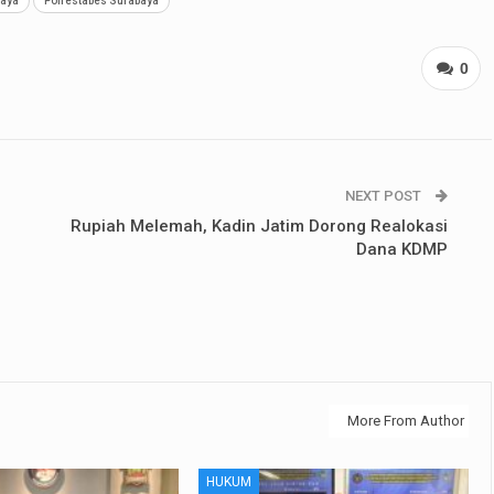
baya
Polrestabes Surabaya
0
NEXT POST
Rupiah Melemah, Kadin Jatim Dorong Realokasi
Dana KDMP
More From Author
HUKUM