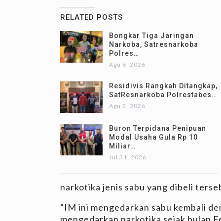
RELATED POSTS
Bongkar Tiga Jaringan
Narkoba, Satresnarkoba
Polres…
Agu 6, 2026
Residivis Rangkah Ditangkap,
SatResnarkoba Polrestabes…
Agu 3, 2026
Buron Terpidana Penipuan
Modal Usaha Gula Rp 10
Miliar…
Jul 31, 2026
narkotika jenis sabu yang dibeli terseb
“IM ini mengedarkan sabu kembali de
mengedarkan narkotika sejak bulan F