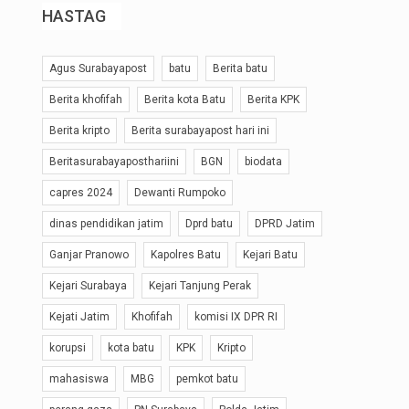
HASTAG
Agus Surabayapost
batu
Berita batu
Berita khofifah
Berita kota Batu
Berita KPK
Berita kripto
Berita surabayapost hari ini
Beritasurabayaposthariini
BGN
biodata
capres 2024
Dewanti Rumpoko
dinas pendidikan jatim
Dprd batu
DPRD Jatim
Ganjar Pranowo
Kapolres Batu
Kejari Batu
Kejari Surabaya
Kejari Tanjung Perak
Kejati Jatim
Khofifah
komisi IX DPR RI
korupsi
kota batu
KPK
Kripto
mahasiswa
MBG
pemkot batu