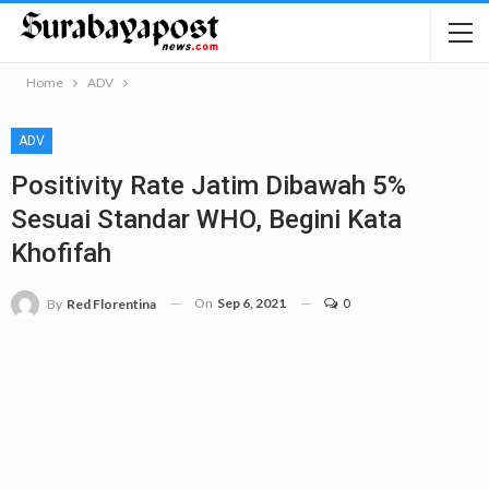
Home
ADV
ADV
Positivity Rate Jatim Dibawah 5%
Sesuai Standar WHO, Begini Kata
Khofifah
On
Sep 6, 2021
0
By
Red Florentina