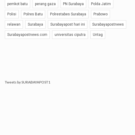
pemkot batu
perang gaza
PN Surabaya
Polda Jatim
Polisi
Polres Batu
Polrestabes Surabaya
Prabowo
relawan
Surabaya
Surabayapost hari ini
Surabayapostnews
Surabayapostnews.com
universitas ciputra
Untag
Tweets by SURABAYAPOST1