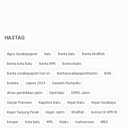
HASTAG
Agus Surabayapost
batu
Berita batu
Berita khofifah
Berita kota Batu
Berita KPK
Berita kripto
Berita surabayapost hari ini
Beritasurabayaposthariini
BGN
biodata
capres 2024
Dewanti Rumpoko
dinas pendidikan jatim
Dprd batu
DPRD Jatim
Ganjar Pranowo
Kapolres Batu
Kejari Batu
Kejari Surabaya
Kejari Tanjung Perak
Kejati Jatim
Khofifah
komisi IX DPR RI
korupsi
kota batu
KPK
Kripto
mahasiswa
MBG