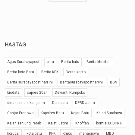
HASTAG
Agus Surabayapost
batu
Berita batu
Berita khofifah
Berita kota Batu
Berita KPK
Berita kripto
Berita surabayapost hari ini
Beritasurabayaposthariini
BGN
biodata
capres 2024
Dewanti Rumpoko
dinas pendidikan jatim
Dprd batu
DPRD Jatim
Ganjar Pranowo
Kapolres Batu
Kejari Batu
Kejari Surabaya
Kejari Tanjung Perak
Kejati Jatim
Khofifah
komisi IX DPR RI
korupsi
kota batu
KPK
Kripto
mahasiswa
MBG