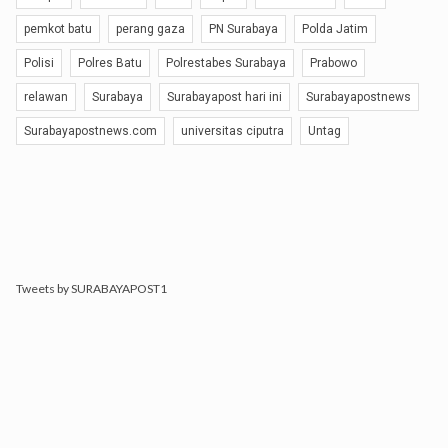
pemkot batu
perang gaza
PN Surabaya
Polda Jatim
Polisi
Polres Batu
Polrestabes Surabaya
Prabowo
relawan
Surabaya
Surabayapost hari ini
Surabayapostnews
Surabayapostnews.com
universitas ciputra
Untag
Tweets by SURABAYAPOST1