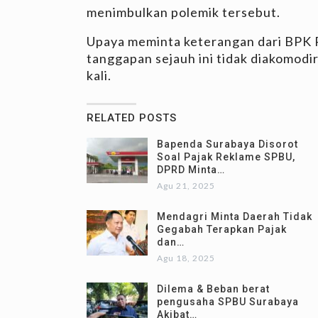
menimbulkan polemik tersebut.
Upaya meminta keterangan dari BPK 
tanggapan sejauh ini tidak diakomodi
kali.
RELATED POSTS
Bapenda Surabaya Disorot
Soal Pajak Reklame SPBU,
DPRD Minta…
Agu 21, 2025
Mendagri Minta Daerah Tidak
Gegabah Terapkan Pajak
dan…
Agu 18, 2025
Dilema & Beban berat
pengusaha SPBU Surabaya
Akibat…