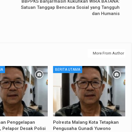
BBPPKS Banjarmasin Kukuhkan WIRA BATANA:
Satuan Tanggap Bencana Sosial yang Tangguh
dan Humanis
More From Author
MA
BERITA UTAMA
aan Penggelapan
Polresta Malang Kota Tetapkan
 Pelapor Desak Polisi
Pengusaha Gunadi Yuwono