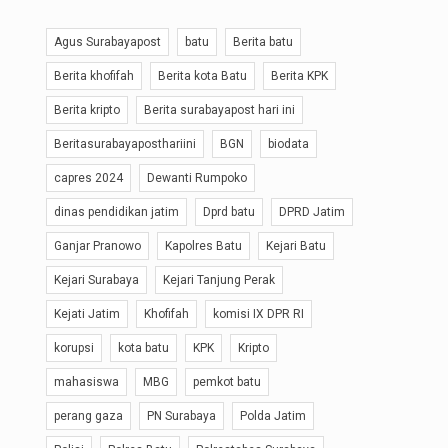
Agus Surabayapost
batu
Berita batu
Berita khofifah
Berita kota Batu
Berita KPK
Berita kripto
Berita surabayapost hari ini
Beritasurabayaposthariini
BGN
biodata
capres 2024
Dewanti Rumpoko
dinas pendidikan jatim
Dprd batu
DPRD Jatim
Ganjar Pranowo
Kapolres Batu
Kejari Batu
Kejari Surabaya
Kejari Tanjung Perak
Kejati Jatim
Khofifah
komisi IX DPR RI
korupsi
kota batu
KPK
Kripto
mahasiswa
MBG
pemkot batu
perang gaza
PN Surabaya
Polda Jatim