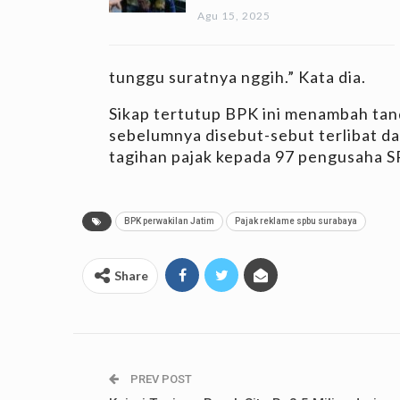
Agu 15, 2025
tunggu suratnya nggih.” Kata dia.
Sikap tertutup BPK ini menambah tan
sebelumnya disebut-sebut terlibat d
tagihan pajak kepada 97 pengusaha 
BPK perwakilan Jatim
Pajak reklame spbu surabaya
Share
PREV POST