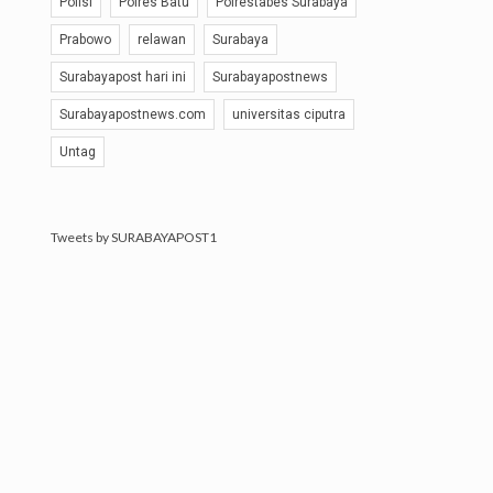
Polisi
Polres Batu
Polrestabes Surabaya
Prabowo
relawan
Surabaya
Surabayapost hari ini
Surabayapostnews
Surabayapostnews.com
universitas ciputra
Untag
Tweets by SURABAYAPOST1