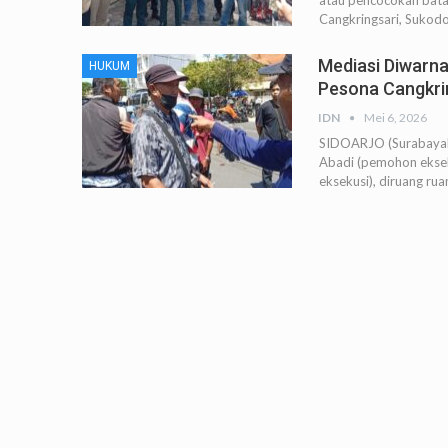
atau pencocokan bata
Cangkringsari, Sukodo
Mediasi Diwarna
HUKUM
Pesona Cangkri
IDN
Mei 6, 2026
SIDOARJO (SurabayaP
Abadi (pemohon eksek
eksekusi), diruang rua