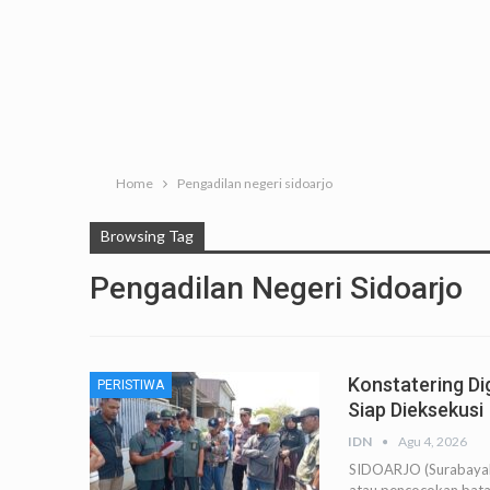
Home
Pengadilan negeri sidoarjo
Browsing Tag
Pengadilan Negeri Sidoarjo
Konstatering Di
PERISTIWA
Siap Dieksekusi
IDN
Agu 4, 2026
SIDOARJO (SurabayaPo