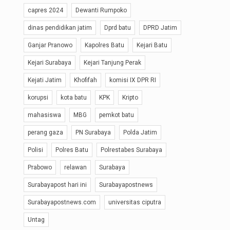
capres 2024
Dewanti Rumpoko
dinas pendidikan jatim
Dprd batu
DPRD Jatim
Ganjar Pranowo
Kapolres Batu
Kejari Batu
Kejari Surabaya
Kejari Tanjung Perak
Kejati Jatim
Khofifah
komisi IX DPR RI
korupsi
kota batu
KPK
Kripto
mahasiswa
MBG
pemkot batu
perang gaza
PN Surabaya
Polda Jatim
Polisi
Polres Batu
Polrestabes Surabaya
Prabowo
relawan
Surabaya
Surabayapost hari ini
Surabayapostnews
Surabayapostnews.com
universitas ciputra
Untag