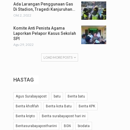
Ada Larangan Penggunaan Gas
Di Stadion, Tragedi Kanjuruhan…
Okt 2, 2022
Komite Anti Penista Agama
Laporkan Pelapor Kasus Sekolah
SPI
Agu 29, 2022
LOAD MORE POSTS
HASTAG
Agus Surabayapost
batu
Berita batu
Berita khofifah
Berita kota Batu
Berita KPK
Berita kripto
Berita surabayapost hari ini
Beritasurabayaposthariini
BGN
biodata