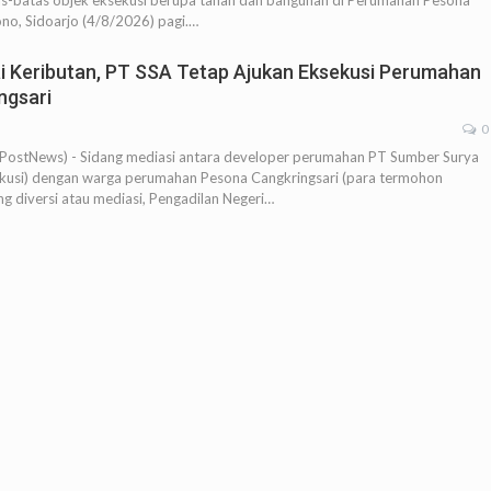
s-batas objek eksekusi berupa tanah dan bangunan di Perumahan Pesona
no, Sidoarjo (4/8/2026) pagi.…
i Keributan, PT SSA Tetap Ajukan Eksekusi Perumahan
ngsari
0
ostNews) - Sidang mediasi antara developer perumahan PT Sumber Surya
usi) dengan warga perumahan Pesona Cangkringsari (para termohon
ng diversi atau mediasi, Pengadilan Negeri…