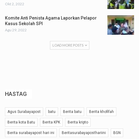
Okt 2, 2022
Komite Anti Penista Agama Laporkan Pelapor
Kasus Sekolah SPI
Agu 29, 2022
LOAD MORE POSTS
HASTAG
Agus Surabayapost
batu
Berita batu
Berita khofifah
Berita kota Batu
Berita KPK
Berita kripto
Berita surabayapost hari ini
Beritasurabayaposthariini
BGN