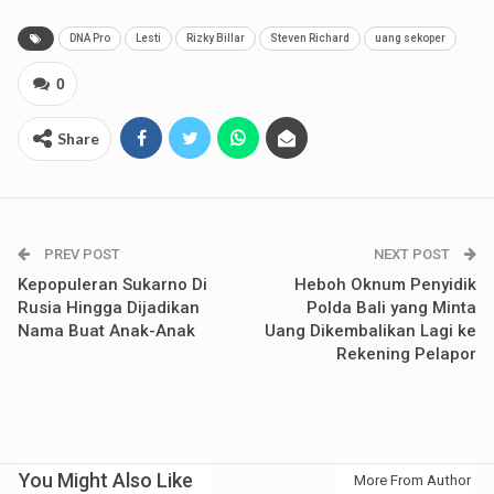
DNA Pro
Lesti
Rizky Billar
Steven Richard
uang sekoper
0
Share
PREV POST
NEXT POST
Kepopuleran Sukarno Di
Heboh Oknum Penyidik
Rusia Hingga Dijadikan
Polda Bali yang Minta
Nama Buat Anak-Anak
Uang Dikembalikan Lagi ke
Rekening Pelapor
You Might Also Like
More From Author