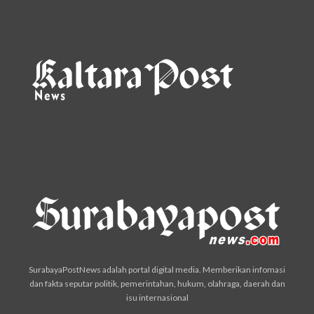
SurabayaPostNews adalah portal digital media. Memberikan infomasi
dan fakta seputar politik, pemerintahan, hukum, olahraga, daerah dan
isu internasional