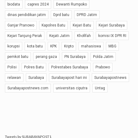
biodata
capres 2024
Dewanti Rumpoko
dinas pendidikan jatim
Dprd batu
DPRD Jatim
Ganjar Pranowo
Kapolres Batu
Kejari Batu
Kejari Surabaya
Kejari Tanjung Perak
Kejati Jatim
Khofifah
komisi IX DPR RI
korupsi
kota batu
KPK
Kripto
mahasiswa
MBG
pemkot batu
perang gaza
PN Surabaya
Polda Jatim
Polisi
Polres Batu
Polrestabes Surabaya
Prabowo
relawan
Surabaya
Surabayapost hari ini
Surabayapostnews
Surabayapostnews.com
universitas ciputra
Untag
Tweets by SURABAYAPOST1