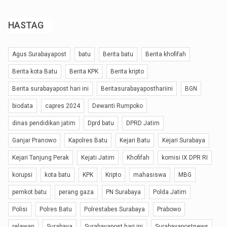
HASTAG
Agus Surabayapost
batu
Berita batu
Berita khofifah
Berita kota Batu
Berita KPK
Berita kripto
Berita surabayapost hari ini
Beritasurabayaposthariini
BGN
biodata
capres 2024
Dewanti Rumpoko
dinas pendidikan jatim
Dprd batu
DPRD Jatim
Ganjar Pranowo
Kapolres Batu
Kejari Batu
Kejari Surabaya
Kejari Tanjung Perak
Kejati Jatim
Khofifah
komisi IX DPR RI
korupsi
kota batu
KPK
Kripto
mahasiswa
MBG
pemkot batu
perang gaza
PN Surabaya
Polda Jatim
Polisi
Polres Batu
Polrestabes Surabaya
Prabowo
relawan
Surabaya
Surabayapost hari ini
Surabayapostnews