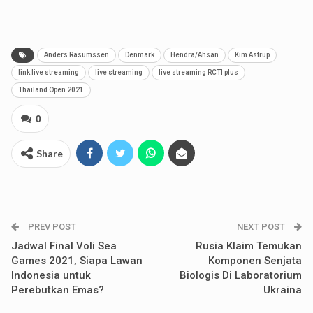
Anders Rasumssen
Denmark
Hendra/Ahsan
Kim Astrup
link live streaming
live streaming
live streaming RCTI plus
Thailand Open 2021
0
Share
PREV POST
NEXT POST
Jadwal Final Voli Sea
Rusia Klaim Temukan
Games 2021, Siapa Lawan
Komponen Senjata
Indonesia untuk
Biologis Di Laboratorium
Perebutkan Emas?
Ukraina