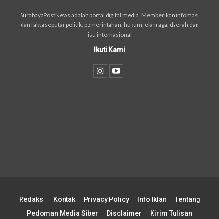
SurabayaPostNews adalah portal digital media. Memberikan infomasi
dan fakta seputar politik, pemerintahan, hukum, olahraga, daerah dan
isu internasional
Ikuti Kami
Redaksi
Kontak
Privacy Policy
Info Iklan
Tentang
Pedoman Media Siber
Disclaimer
Kirim Tulisan