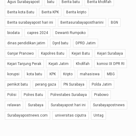
Agus Surabayapost
batu
Berita batu
Berita khofifah
Berita kota Batu
Berita KPK
Berita kripto
Berita surabayapost hari ini
Beritasurabayaposthariini
BGN
biodata
capres 2024
Dewanti Rumpoko
dinas pendidikan jatim
Dprd batu
DPRD Jatim
Ganjar Pranowo
Kapolres Batu
Kejari Batu
Kejari Surabaya
Kejari Tanjung Perak
Kejati Jatim
Khofifah
komisi IX DPR RI
korupsi
kota batu
KPK
Kripto
mahasiswa
MBG
pemkot batu
perang gaza
PN Surabaya
Polda Jatim
Polisi
Polres Batu
Polrestabes Surabaya
Prabowo
relawan
Surabaya
Surabayapost hari ini
Surabayapostnews
Surabayapostnews.com
universitas ciputra
Untag