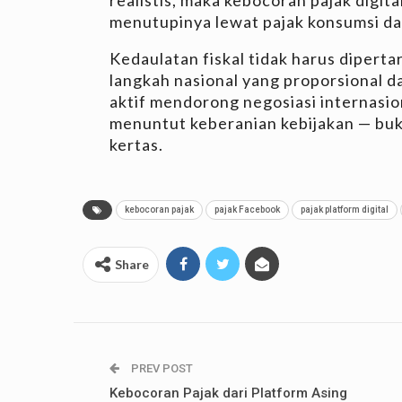
menutupinya lewat pajak konsumsi dan
Kedaulatan fiskal tidak harus dipert
langkah nasional yang proporsional da
aktif mendorong negosiasi internasion
menuntut keberanian kebijakan — buk
kertas.
kebocoran pajak
pajak Facebook
pajak platform digital
Share
PREV POST
Kebocoran Pajak dari Platform Asing