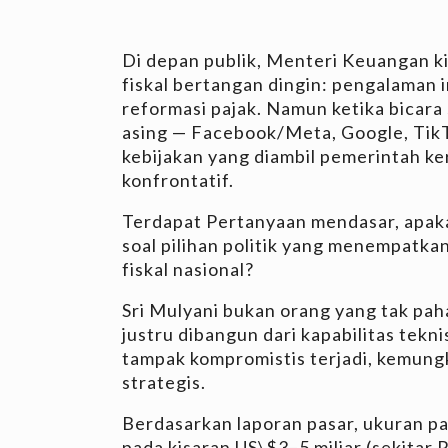
Di depan publik, Menteri Keuangan ki
fiskal bertangan dingin: pengalaman i
reformasi pajak. Namun ketika bicara 
asing — Facebook/Meta, Google, TikTok
kebijakan yang diambil pemerintah ker
konfrontatif.
Terdapat Pertanyaan mendasar, apaka
soal pilihan politik yang menempatkan
fiskal nasional?
Sri Mulyani bukan orang yang tak pah
justru dibangun dari kapabilitas tekni
tampak kompromistis terjadi, kemungk
strategis.
Berdasarkan laporan pasar, ukuran pas
pada kisaran US\$3–5 miliar (sekitar 