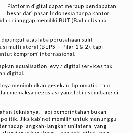
Platform digital dapat meraup pendapatan
besar dari pasar Indonesia tanpa kantor
 tidak dianggap memiliki BUT (Badan Usaha
dipungut atas laba perusahaan sulit
 multilateral (BEPS — Pilar 1 & 2), tapi
untut kompromi internasional.
pkan equalisation levy / digital services tax
 digital.
walnya menimbulkan gesekan diplomatik, tapi
an memaksa negosiasi yang lebih seimbang di
alahan teknisnya. Tapi pemerintahan bukan
n politik. Jika kabinet memilih untuk menunggu
 terhadap langkah-langkah unilateral yang
al akan terus berulang — dan rakyatlah yang