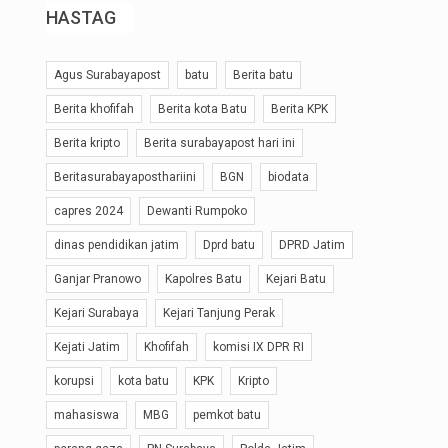
HASTAG
Agus Surabayapost
batu
Berita batu
Berita khofifah
Berita kota Batu
Berita KPK
Berita kripto
Berita surabayapost hari ini
Beritasurabayaposthariini
BGN
biodata
capres 2024
Dewanti Rumpoko
dinas pendidikan jatim
Dprd batu
DPRD Jatim
Ganjar Pranowo
Kapolres Batu
Kejari Batu
Kejari Surabaya
Kejari Tanjung Perak
Kejati Jatim
Khofifah
komisi IX DPR RI
korupsi
kota batu
KPK
Kripto
mahasiswa
MBG
pemkot batu