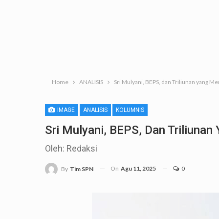
Home
ANALISIS
Sri Mulyani, BEPS, dan Triliunan yang Men
IMAGE
ANALISIS
KOLUMNIS
Sri Mulyani, BEPS, Dan Triliunan
Oleh: Redaksi
On
Agu 11, 2025
0
By
Tim SPN