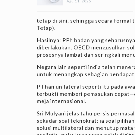
Agu 11, 2025
tetap di sini, sehingga secara formal
Tetap).
Hasilnya: PPh badan yang seharusnya 
diberlakukan. OECD mengusulkan solusi
prosesnya lambat dan seringkali men
Negara lain seperti india telah menera
untuk menangkap sebagian pendapatan
Pilihan unilateral seperti itu pada a
terbukti memberi pemasukan cepat—d
meja internasional.
Sri Mulyani jelas tahu persis permas
sekadar soal teknokrat; ia soal piliha
solusi multilateral dan menutup mata
realistis, maka kebocoran pajak digit