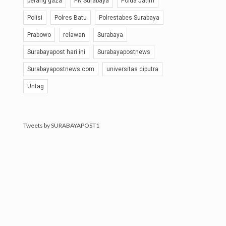
perang gaza
PN Surabaya
Polda Jatim
Polisi
Polres Batu
Polrestabes Surabaya
Prabowo
relawan
Surabaya
Surabayapost hari ini
Surabayapostnews
Surabayapostnews.com
universitas ciputra
Untag
Tweets by SURABAYAPOST1