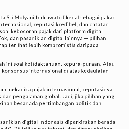
ta Sri Mulyani Indrawati dikenal sebagai pakar
nternasional, reputasi kredibel, dan catatan
soal kebocoran pajak dari platform digital
, dan pasar iklan digital lainnya — pilihan
ap terlihat lebih kompromistis daripada
h ini soal ketidaktahuan, kepura-puraan, Atau
 konsensus internasional di atas kedaulatan
am mekanika pajak internasional; reputasinya
s dan pengalaman global. Jadi, jika pilihan yang
inan besar ada pertimbangan politik dan
ar iklan digital Indonesia diperkirakan berada
Rp 60–75 triliun per tahun), dan diproyeksikan