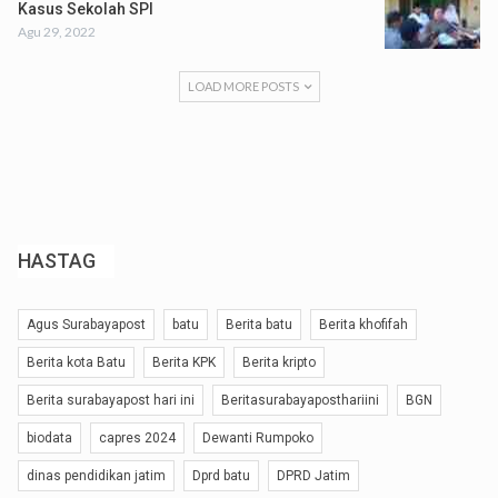
Kasus Sekolah SPI
Agu 29, 2022
LOAD MORE POSTS
HASTAG
Agus Surabayapost
batu
Berita batu
Berita khofifah
Berita kota Batu
Berita KPK
Berita kripto
Berita surabayapost hari ini
Beritasurabayaposthariini
BGN
biodata
capres 2024
Dewanti Rumpoko
dinas pendidikan jatim
Dprd batu
DPRD Jatim