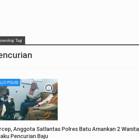
rowsing Tag
encurian
LLO POLISI
rcep, Anggota Satlantas Polres Batu Amankan 2 Wanita
laku Pencurian Baju