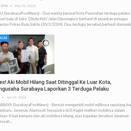
 SPN
Mar 30, 2024
U (SurabayaPostNews) - Dua wanita berasal Kota Pasuruhan terduga pelaku
uri baju di toko 'Dinda Kids'Jalan Diponegoro berhasil di amankan petugas
lantas Polres Batu,Sabtu (30/3/2024). Dua terduga tersebut,berhasil diaman
KUM
s! Aki Mobil Hilang Saat Ditinggal Ke Luar Kota,
ngusaha Surabaya Laporkan 3 Terduga Pelaku
Jan 19, 2024
ABAYA (SurabayaPostNews) - Berniat mengambil mobil miliknya sepulang dar
anbaru, Janeman Alamsyah Seyoputra (63) Kaget melihat mobilnya dalam
daan 4 ban kempes dan aki mobilnya hilang, atas kejadian tersebut Janeman
msyah…