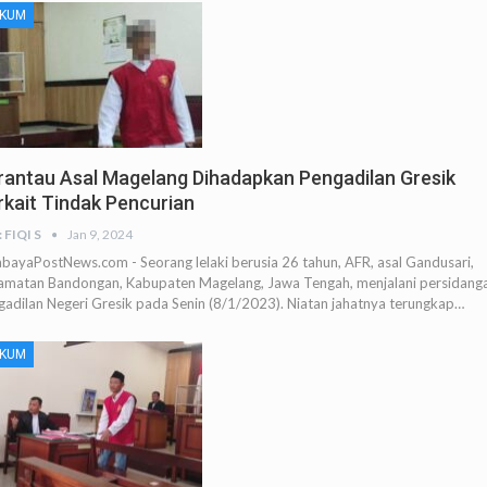
KUM
rantau Asal Magelang Dihadapkan Pengadilan Gresik
rkait Tindak Pencurian
 FIQI S
Jan 9, 2024
abayaPostNews.com - Seorang lelaki berusia 26 tahun, AFR, asal Gandusari,
amatan Bandongan, Kabupaten Magelang, Jawa Tengah, menjalani persidanga
gadilan Negeri Gresik pada Senin (8/1/2023). Niatan jahatnya terungkap…
KUM