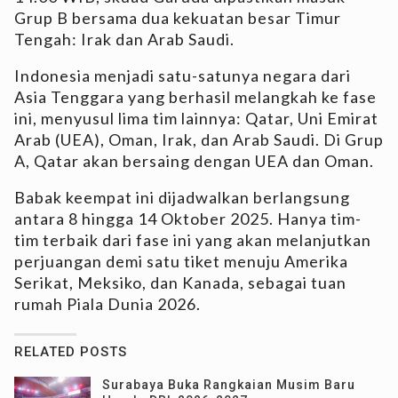
Grup B bersama dua kekuatan besar Timur
Tengah: Irak dan Arab Saudi.
Indonesia menjadi satu-satunya negara dari
Asia Tenggara yang berhasil melangkah ke fase
ini, menyusul lima tim lainnya: Qatar, Uni Emirat
Arab (UEA), Oman, Irak, dan Arab Saudi. Di Grup
A, Qatar akan bersaing dengan UEA dan Oman.
Babak keempat ini dijadwalkan berlangsung
antara 8 hingga 14 Oktober 2025. Hanya tim-
tim terbaik dari fase ini yang akan melanjutkan
perjuangan demi satu tiket menuju Amerika
Serikat, Meksiko, dan Kanada, sebagai tuan
rumah Piala Dunia 2026.
RELATED POSTS
Surabaya Buka Rangkaian Musim Baru