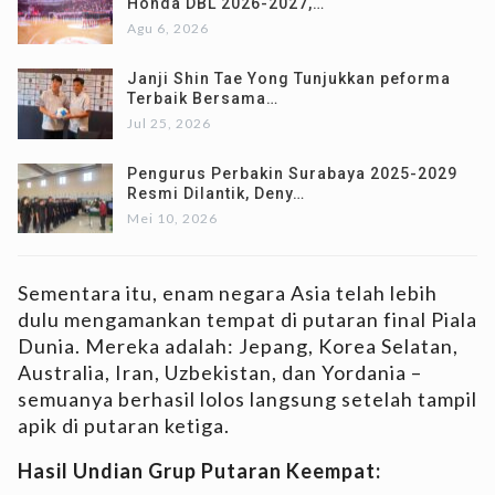
Honda DBL 2026-2027,…
Agu 6, 2026
Janji Shin Tae Yong Tunjukkan peforma
Terbaik Bersama…
Jul 25, 2026
Pengurus Perbakin Surabaya 2025-2029
Resmi Dilantik, Deny…
Mei 10, 2026
Sementara itu, enam negara Asia telah lebih
dulu mengamankan tempat di putaran final Piala
Dunia. Mereka adalah: Jepang, Korea Selatan,
Australia, Iran, Uzbekistan, dan Yordania –
semuanya berhasil lolos langsung setelah tampil
apik di putaran ketiga.
Hasil Undian Grup Putaran Keempat: