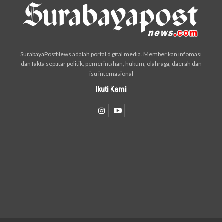
SurabayaPostNews adalah portal digital media. Memberikan infomasi
dan fakta seputar politik, pemerintahan, hukum, olahraga, daerah dan
isu internasional
Ikuti Kami