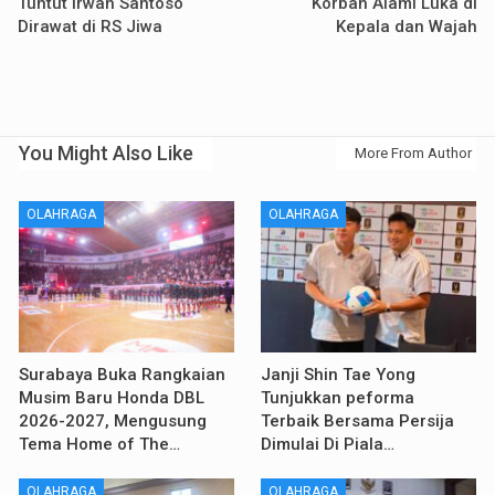
Tuntut Irwan Santoso
Korban Alami Luka di
Dirawat di RS Jiwa
Kepala dan Wajah
You Might Also Like
More From Author
OLAHRAGA
OLAHRAGA
Surabaya Buka Rangkaian
Janji Shin Tae Yong
Musim Baru Honda DBL
Tunjukkan peforma
2026-2027, Mengusung
Terbaik Bersama Persija
Tema Home of The…
Dimulai Di Piala…
OLAHRAGA
OLAHRAGA