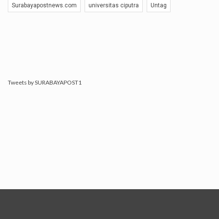
Surabayapostnews.com
universitas ciputra
Untag
Tweets by SURABAYAPOST1