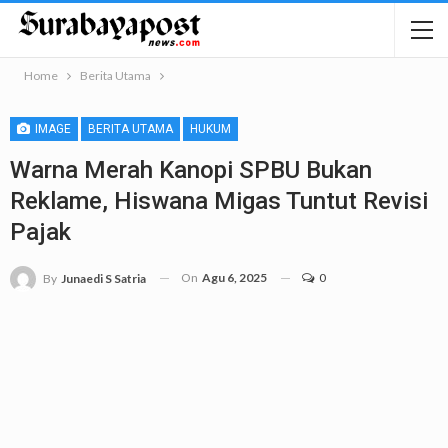
Home
Berita Utama
IMAGE
BERITA UTAMA
HUKUM
Warna Merah Kanopi SPBU Bukan
Reklame, Hiswana Migas Tuntut Revisi
Pajak
On
Agu 6, 2025
0
By
Junaedi S Satria