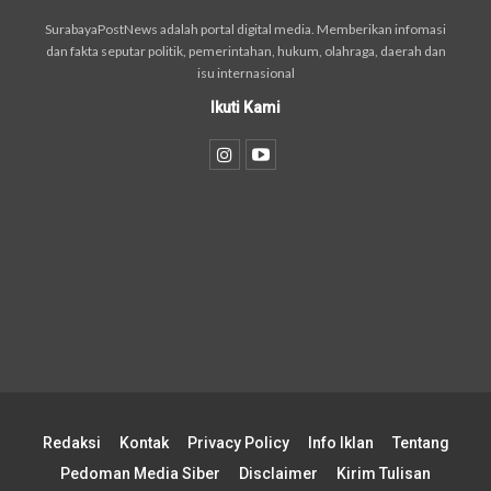
SurabayaPostNews adalah portal digital media. Memberikan infomasi
dan fakta seputar politik, pemerintahan, hukum, olahraga, daerah dan
isu internasional
Ikuti Kami
Redaksi
Kontak
Privacy Policy
Info Iklan
Tentang
Pedoman Media Siber
Disclaimer
Kirim Tulisan