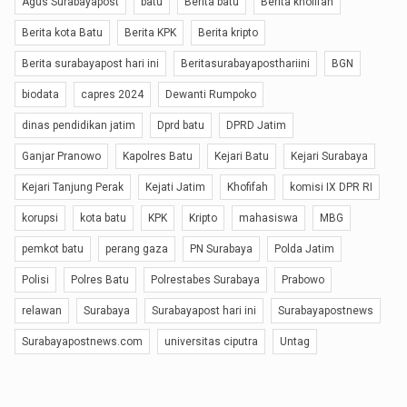
Agus Surabayapost
batu
Berita batu
Berita khofifah
Berita kota Batu
Berita KPK
Berita kripto
Berita surabayapost hari ini
Beritasurabayaposthariini
BGN
biodata
capres 2024
Dewanti Rumpoko
dinas pendidikan jatim
Dprd batu
DPRD Jatim
Ganjar Pranowo
Kapolres Batu
Kejari Batu
Kejari Surabaya
Kejari Tanjung Perak
Kejati Jatim
Khofifah
komisi IX DPR RI
korupsi
kota batu
KPK
Kripto
mahasiswa
MBG
pemkot batu
perang gaza
PN Surabaya
Polda Jatim
Polisi
Polres Batu
Polrestabes Surabaya
Prabowo
relawan
Surabaya
Surabayapost hari ini
Surabayapostnews
Surabayapostnews.com
universitas ciputra
Untag