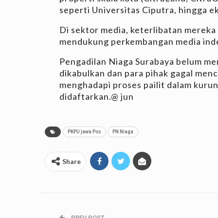
seperti Universitas Ciputra, hingga 
Di sektor media, keterlibatan mereka l
mendukung perkembangan media ind
Pengadilan Niaga Surabaya belum men
dikabulkan dan para pihak gagal men
menghadapi proses pailit dalam kuru
didaftarkan.@ jun
PKPU jawa Pos
PN Niaga
Share
PREV POST