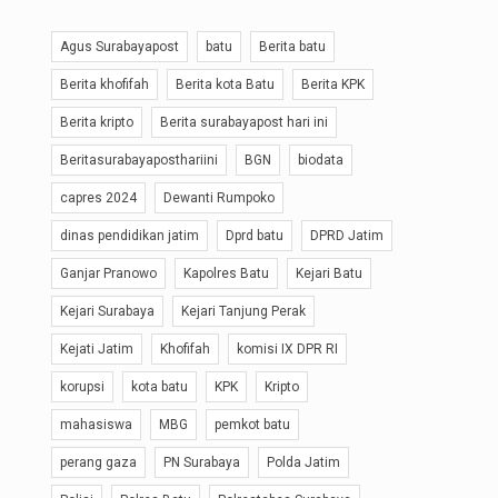
Agus Surabayapost
batu
Berita batu
Berita khofifah
Berita kota Batu
Berita KPK
Berita kripto
Berita surabayapost hari ini
Beritasurabayaposthariini
BGN
biodata
capres 2024
Dewanti Rumpoko
dinas pendidikan jatim
Dprd batu
DPRD Jatim
Ganjar Pranowo
Kapolres Batu
Kejari Batu
Kejari Surabaya
Kejari Tanjung Perak
Kejati Jatim
Khofifah
komisi IX DPR RI
korupsi
kota batu
KPK
Kripto
mahasiswa
MBG
pemkot batu
perang gaza
PN Surabaya
Polda Jatim