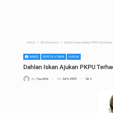
Home
Berita Utama
Dahlan Iskan Ajukan PKPU terhadap
IMAGE
BERITA UTAMA
HUKUM
Dahlan Iskan Ajukan PKPU Terh
On
Jul 3, 2025
0
By
Tim SPN