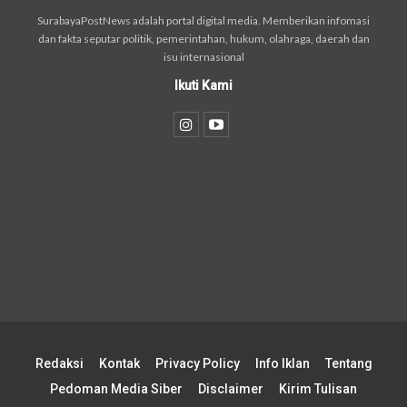
SurabayaPostNews adalah portal digital media. Memberikan infomasi
dan fakta seputar politik, pemerintahan, hukum, olahraga, daerah dan
isu internasional
Ikuti Kami
Redaksi
Kontak
Privacy Policy
Info Iklan
Tentang
Pedoman Media Siber
Disclaimer
Kirim Tulisan