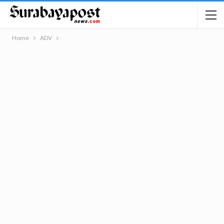
Home
ADV