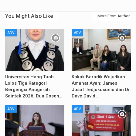
You Might Also Like
More From Author
ADV
ADV
Universitas Hang Tuah
Kakak Beradik Wujudkan
Lolos Tiga Kategori
Amanat Ayah: James
Bergengsi Anugerah
Jusuf Tedjokusumo dan Dr.
Saintek 2026, Dua Dosen…
Dave David…
ADV
ADV