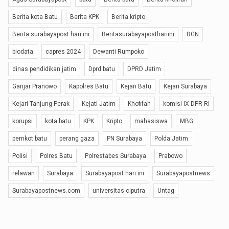
Berita kota Batu
Berita KPK
Berita kripto
Berita surabayapost hari ini
Beritasurabayaposthariini
BGN
biodata
capres 2024
Dewanti Rumpoko
dinas pendidikan jatim
Dprd batu
DPRD Jatim
Ganjar Pranowo
Kapolres Batu
Kejari Batu
Kejari Surabaya
Kejari Tanjung Perak
Kejati Jatim
Khofifah
komisi IX DPR RI
korupsi
kota batu
KPK
Kripto
mahasiswa
MBG
pemkot batu
perang gaza
PN Surabaya
Polda Jatim
Polisi
Polres Batu
Polrestabes Surabaya
Prabowo
relawan
Surabaya
Surabayapost hari ini
Surabayapostnews
Surabayapostnews.com
universitas ciputra
Untag