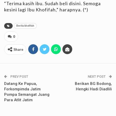
“Terima kasih ibu. Sudah beli disini. Semoga
kesini lagi Ibu Khofifah,” harapnya. (*)
Berita khofifah
0
Share
PREV POST
NEXT POST
Datang Ke Papua,
Berikan BG Bodong,
Forkompimda Jatim
Hengki Hadi Diadlili
Pompa Semangat Juang
Para Atlit Jatim