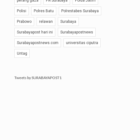
perang gaza
PN Surabaya
Polda Jatim
Polisi
Polres Batu
Polrestabes Surabaya
Prabowo
relawan
Surabaya
Surabayapost hari ini
Surabayapostnews
Surabayapostnews.com
universitas ciputra
Untag
Tweets by SURABAYAPOST1