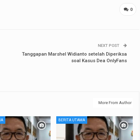
0
NEXT POST
g
Tanggapan Marshel Widianto setelah Diperiksa
soal Kasus Dea OnlyFans
More From Author
MA
BERITA UTAMA