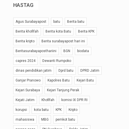
HASTAG
Agus Surabayapost
batu
Berita batu
Berita khofifah
Berita kota Batu
Berita KPK
Berita kripto
Berita surabayapost hari ini
Beritasurabayaposthariini
BGN
biodata
capres 2024
Dewanti Rumpoko
dinas pendidikan jatim
Dprd batu
DPRD Jatim
Ganjar Pranowo
Kapolres Batu
Kejari Batu
Kejari Surabaya
Kejari Tanjung Perak
Kejati Jatim
Khofifah
komisi IX DPR RI
korupsi
kota batu
KPK
Kripto
mahasiswa
MBG
pemkot batu