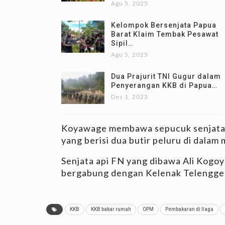
Agu 5, 2025
Kelompok Bersenjata Papua
Barat Klaim Tembak Pesawat
Sipil…
Agu 5, 2025
Dua Prajurit TNI Gugur dalam
Penyerangan KKB di Papua…
Des 1, 2023
Koyawage membawa sepucuk senjata ap
yang berisi dua butir peluru di dalam 
Senjata api FN yang dibawa Ali Kogoya
bergabung dengan Kelenak Telenggen
KKB
KKB bakar rumah
OPM
Pembakaran di Ilaga