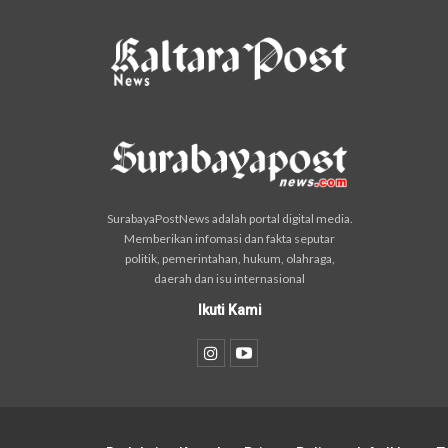
SurabayaPostNews adalah portal digital media.
Memberikan infomasi dan fakta seputar
politik, pemerintahan, hukum, olahraga,
daerah dan isu internasional
Ikuti Kami