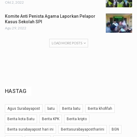
Okt 2, 2022
Komite Anti Penista Agama Laporkan Pelapor
Kasus Sekolah SPI
Agu 29, 2022
LOAD MORE POSTS
HASTAG
Agus Surabayapost
batu
Berita batu
Berita khofifah
Berita kota Batu
Berita KPK
Berita kripto
Berita surabayapost hari ini
Beritasurabayaposthariini
BGN