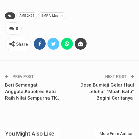
AME 2K24
SMP Al Muslim
0
Share
PREV POST
NEXT POST
Beri Semangat
Desa Bumiaji Gelar Haul
Anggota,Kapolres Batu
Leluhur “Mbah Batu”
Raih Nilai Sempurna TKJ
Begini Ceritanya
You Might Also Like
More From Author