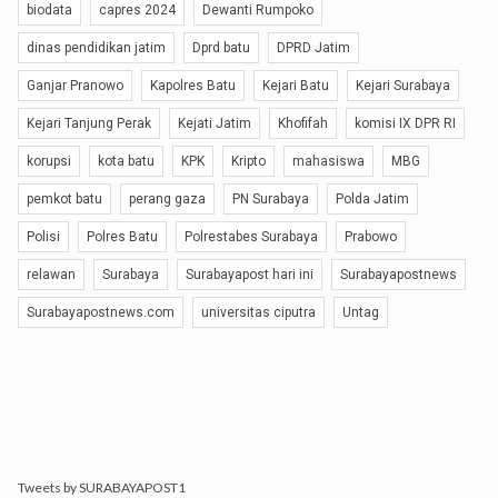
biodata
capres 2024
Dewanti Rumpoko
dinas pendidikan jatim
Dprd batu
DPRD Jatim
Ganjar Pranowo
Kapolres Batu
Kejari Batu
Kejari Surabaya
Kejari Tanjung Perak
Kejati Jatim
Khofifah
komisi IX DPR RI
korupsi
kota batu
KPK
Kripto
mahasiswa
MBG
pemkot batu
perang gaza
PN Surabaya
Polda Jatim
Polisi
Polres Batu
Polrestabes Surabaya
Prabowo
relawan
Surabaya
Surabayapost hari ini
Surabayapostnews
Surabayapostnews.com
universitas ciputra
Untag
Tweets by SURABAYAPOST1