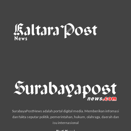
SurabayaPostNews adalah portal digital media. Memberikan infomasi
dan fakta seputar politik, pemerintahan, hukum, olahraga, daerah dan
isu internasional