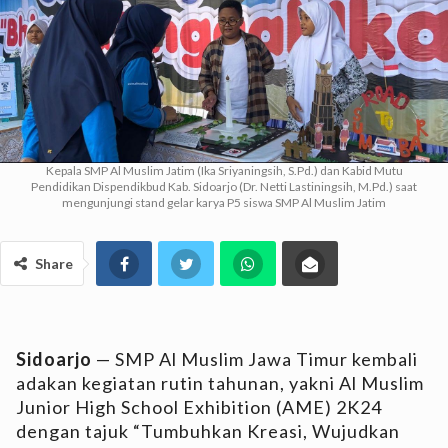
Kepala SMP Al Muslim Jatim (Ika Sriyaningsih, S.Pd.) dan Kabid Mutu
Pendidikan Dispendikbud Kab. Sidoarjo (Dr. Netti Lastiningsih, M.Pd.) saat
mengunjungi stand gelar karya P5 siswa SMP Al Muslim Jatim
Share
Sidoarjo
— SMP Al Muslim Jawa Timur kembali
adakan kegiatan rutin tahunan, yakni Al Muslim
Junior High School Exhibition (AME) 2K24
dengan tajuk “Tumbuhkan Kreasi, Wujudkan