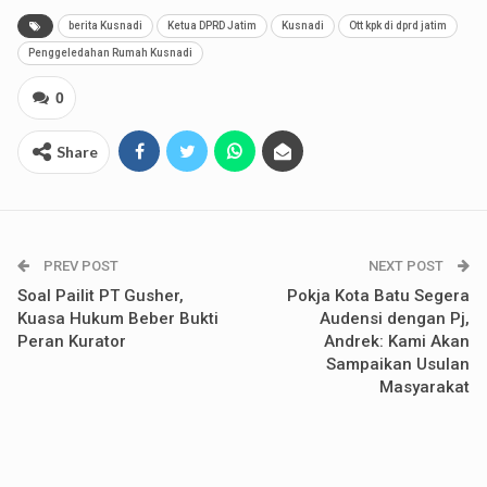
berita Kusnadi
Ketua DPRD Jatim
Kusnadi
Ott kpk di dprd jatim
Penggeledahan Rumah Kusnadi
0
Share
PREV POST
NEXT POST
Soal Pailit PT Gusher,
Pokja Kota Batu Segera
Kuasa Hukum Beber Bukti
Audensi dengan Pj,
Peran Kurator
Andrek: Kami Akan
Sampaikan Usulan
Masyarakat