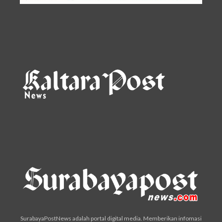
SurabayaPostNews adalah portal digital media. Memberikan infomasi