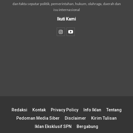
dan fakta seputar politik, pemerintahan, hukum, olahraga, daerah dan
isu internasional
Ikuti Kami
Redaksi
Kontak
Privacy Policy
Info Iklan
Tentang
Pedoman Media Siber
Disclaimer
Kirim Tulisan
Iklan Eksklusif SPN
Bergabung