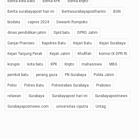
Berita kota Batu
Berita KPK
Berita kripto
Berita surabayapost hari ini
Beritasurabayaposthariini
BGN
biodata
capres 2024
Dewanti Rumpoko
dinas pendidikan jatim
Dprd batu
DPRD Jatim
Ganjar Pranowo
Kapolres Batu
Kejari Batu
Kejari Surabaya
Kejari Tanjung Perak
Kejati Jatim
Khofifah
komisi IX DPR RI
korupsi
kota batu
KPK
Kripto
mahasiswa
MBG
pemkot batu
perang gaza
PN Surabaya
Polda Jatim
Polisi
Polres Batu
Polrestabes Surabaya
Prabowo
relawan
Surabaya
Surabayapost hari ini
Surabayapostnews
Surabayapostnews.com
universitas ciputra
Untag