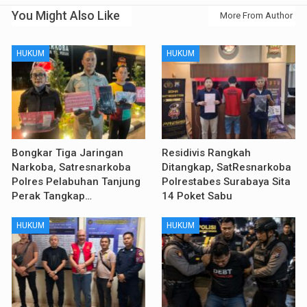
You Might Also Like
More From Author
HUKUM
HUKUM
Bongkar Tiga Jaringan
Residivis Rangkah
Narkoba, Satresnarkoba
Ditangkap, SatResnarkoba
Polres Pelabuhan Tanjung
Polrestabes Surabaya Sita
Perak Tangkap…
14 Poket Sabu
HUKUM
HUKUM