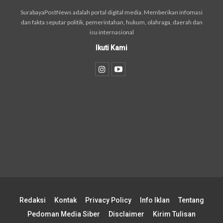
SurabayaPostNews adalah portal digital media. Memberikan infomasi
dan fakta seputar politik, pemerintahan, hukum, olahraga, daerah dan
isu internasional
Ikuti Kami
Redaksi
Kontak
Privacy Policy
Info Iklan
Tentang
Pedoman Media Siber
Disclaimer
Kirim Tulisan