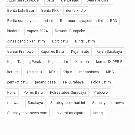
Agus Surabayapost
batu
Berita batu
Berita khofifah
Berita kota Batu
Berita KPK
Berita kripto
Berita surabayapost hari ini
Beritasurabayaposthariini
BGN
biodata
capres 2024
Dewanti Rumpoko
dinas pendidikan jatim
Dprd batu
DPRD Jatim
Ganjar Pranowo
Kapolres Batu
Kejari Batu
Kejari Surabaya
Kejari Tanjung Perak
Kejati Jatim
Khofifah
komisi IX DPR RI
korupsi
kota batu
KPK
Kripto
mahasiswa
MBG
pemkot batu
perang gaza
PN Surabaya
Polda Jatim
Polisi
Polres Batu
Polrestabes Surabaya
Prabowo
relawan
Surabaya
Surabayapost hari ini
Surabayapostnews
Surabayapostnews.com
universitas ciputra
Untag