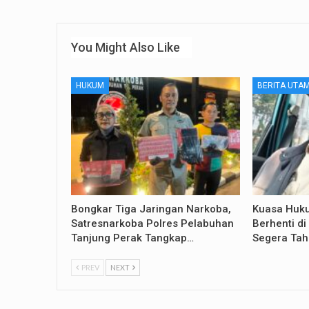
You Might Also Like
HUKUM
BERITA UTA
Bongkar Tiga Jaringan Narkoba,
Kuasa Huku
Satresnarkoba Polres Pelabuhan
Berhenti d
Tanjung Perak Tangkap…
Segera Tah
PREV
NEXT