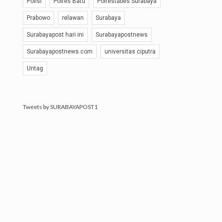
Polisi
Polres Batu
Polrestabes Surabaya
Prabowo
relawan
Surabaya
Surabayapost hari ini
Surabayapostnews
Surabayapostnews.com
universitas ciputra
Untag
Tweets by SURABAYAPOST1