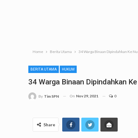
Home
Berita Utama
34 Warga Binaan Dipindahkan Ke N
BERITA UTAMA
HUKUM
34 Warga Binaan Dipindahkan K
On
Nov 29, 2021
0
By
Tim SPN
Share