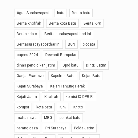
Agus Surabayapost
batu
Berita batu
Berita khofifah
Berita kota Batu
Berita KPK
Berita kripto
Berita surabayapost hari ini
Beritasurabayaposthariini
BGN
biodata
capres 2024
Dewanti Rumpoko
dinas pendidikan jatim
Dprd batu
DPRD Jatim
Ganjar Pranowo
Kapolres Batu
Kejari Batu
Kejari Surabaya
Kejari Tanjung Perak
Kejati Jatim
Khofifah
komisi IX DPR RI
korupsi
kota batu
KPK
Kripto
mahasiswa
MBG
pemkot batu
perang gaza
PN Surabaya
Polda Jatim