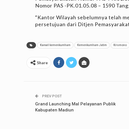
Nomor PAS -PK.01.05.08 – 1590 Tang
“Kantor Wilayah sebelumnya telah m
persetujuan dari Ditjen Pemasyaraka
Kanwil kemenkumham
Kemenkumham Jatim
Krismono
Share
PREV POST
Grand Launching Mal Pelayanan Publik
Kabupaten Madiun