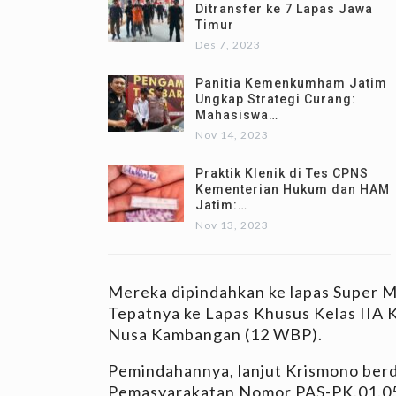
Ditransfer ke 7 Lapas Jawa
Timur
Des 7, 2023
Panitia Kemenkumham Jatim
Ungkap Strategi Curang:
Mahasiswa…
Nov 14, 2023
Praktik Klenik di Tes CPNS
Kementerian Hukum dan HAM
Jatim:…
Nov 13, 2023
Mereka dipindahkan ke lapas Super 
Tepatnya ke Lapas Khusus Kelas IIA 
Nusa Kambangan (12 WBP).
Pemindahannya, lanjut Krismono berd
Pemasyarakatan Nomor PAS-PK.01.05