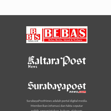
SurabayaPostNews adalah portal digital media.
Memberikan infomasi dan fakta seputar
politik, pemerintahan, hukum, olahraga,