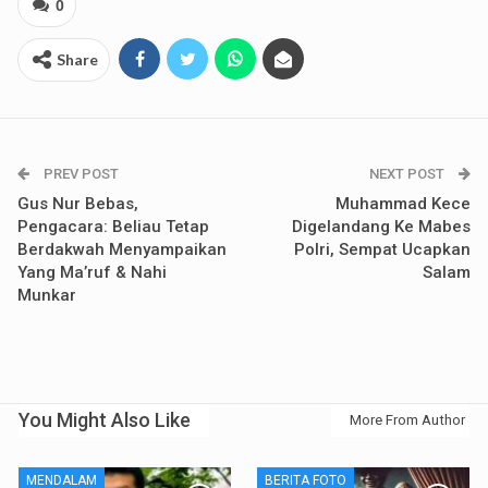
0
Share
PREV POST
NEXT POST
Gus Nur Bebas,
Muhammad Kece
Pengacara: Beliau Tetap
Digelandang Ke Mabes
Berdakwah Menyampaikan
Polri, Sempat Ucapkan
Yang Ma’ruf & Nahi
Salam
Munkar
You Might Also Like
More From Author
MENDALAM
BERITA FOTO