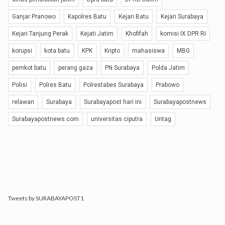
Ganjar Pranowo
Kapolres Batu
Kejari Batu
Kejari Surabaya
Kejari Tanjung Perak
Kejati Jatim
Khofifah
komisi IX DPR RI
korupsi
kota batu
KPK
Kripto
mahasiswa
MBG
pemkot batu
perang gaza
PN Surabaya
Polda Jatim
Polisi
Polres Batu
Polrestabes Surabaya
Prabowo
relawan
Surabaya
Surabayapost hari ini
Surabayapostnews
Surabayapostnews.com
universitas ciputra
Untag
Tweets by SURABAYAPOST1