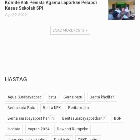
Komite Anti Penista Agama Laporkan Pelapor
Kasus Sekolah SPI
Agu 29, 2022
LOAD MORE POSTS
HASTAG
Agus Surabayapost
batu
Berita batu
Berita khofifah
Berita kota Batu
Berita KPK
Berita kripto
Berita surabayapost hari ini
Beritasurabayaposthariini
BGN
biodata
capres 2024
Dewanti Rumpoko
dinas pendidikan jatim
Dprd batu
DPRD Jatim