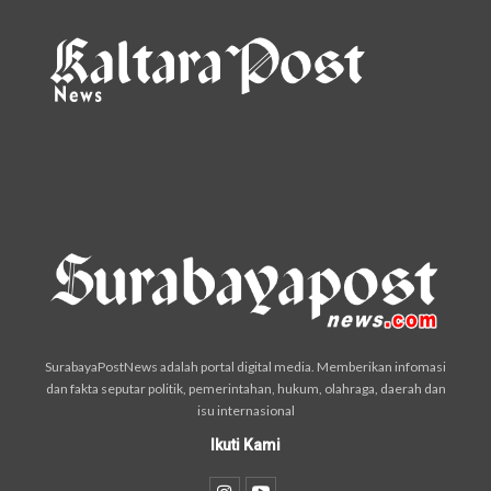
SurabayaPostNews adalah portal digital media. Memberikan infomasi
dan fakta seputar politik, pemerintahan, hukum, olahraga, daerah dan
isu internasional
Ikuti Kami