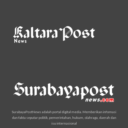
SurabayaPostNews adalah portal digital media. Memberikan infomasi
dan fakta seputar politik, pemerintahan, hukum, olahraga, daerah dan
isu internasional