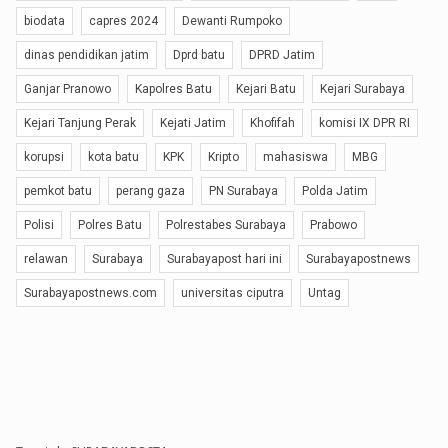
biodata
capres 2024
Dewanti Rumpoko
dinas pendidikan jatim
Dprd batu
DPRD Jatim
Ganjar Pranowo
Kapolres Batu
Kejari Batu
Kejari Surabaya
Kejari Tanjung Perak
Kejati Jatim
Khofifah
komisi IX DPR RI
korupsi
kota batu
KPK
Kripto
mahasiswa
MBG
pemkot batu
perang gaza
PN Surabaya
Polda Jatim
Polisi
Polres Batu
Polrestabes Surabaya
Prabowo
relawan
Surabaya
Surabayapost hari ini
Surabayapostnews
Surabayapostnews.com
universitas ciputra
Untag