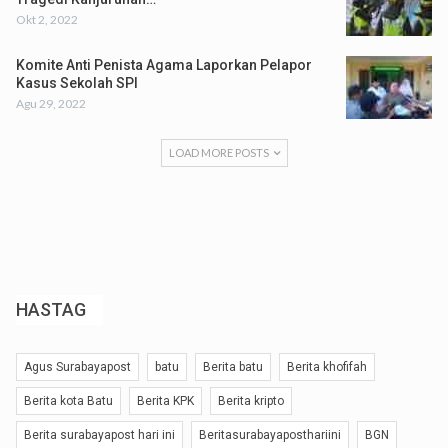
Okt 2, 2022
Komite Anti Penista Agama Laporkan Pelapor
Kasus Sekolah SPI
Agu 29, 2022
LOAD MORE POSTS
HASTAG
Agus Surabayapost
batu
Berita batu
Berita khofifah
Berita kota Batu
Berita KPK
Berita kripto
Berita surabayapost hari ini
Beritasurabayaposthariini
BGN