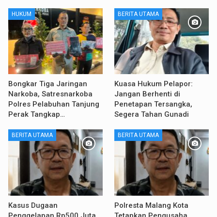
HUKUM
BERITA UTAMA
Bongkar Tiga Jaringan
Kuasa Hukum Pelapor:
Narkoba, Satresnarkoba
Jangan Berhenti di
Polres Pelabuhan Tanjung
Penetapan Tersangka,
Perak Tangkap…
Segera Tahan Gunadi
BERITA UTAMA
BERITA UTAMA
Kasus Dugaan
Polresta Malang Kota
Penggelapan Rp500 Juta,
Tetapkan Pengusaha