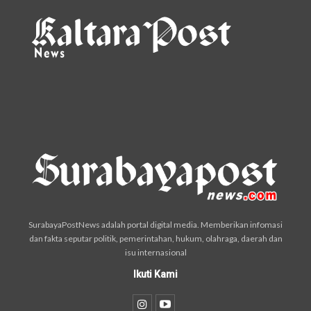
SurabayaPostNews adalah portal digital media. Memberikan infomasi
dan fakta seputar politik, pemerintahan, hukum, olahraga, daerah dan
isu internasional
Ikuti Kami