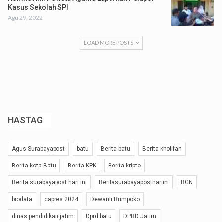
Kasus Sekolah SPI
Agu 29, 2022
LOAD MORE POSTS
HASTAG
Agus Surabayapost
batu
Berita batu
Berita khofifah
Berita kota Batu
Berita KPK
Berita kripto
Berita surabayapost hari ini
Beritasurabayaposthariini
BGN
biodata
capres 2024
Dewanti Rumpoko
dinas pendidikan jatim
Dprd batu
DPRD Jatim