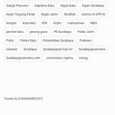
Ganjar Pranowo
Kapolres Batu
Kejari Batu
Kejari Surabaya
Kejari Tanjung Perak
Kejati Jatim
Khofifah
komisi IX DPR RI
korupsi
kota batu
KPK
Kripto
mahasiswa
MBG
pemkot batu
perang gaza
PN Surabaya
Polda Jatim
Polisi
Polres Batu
Polrestabes Surabaya
Prabowo
relawan
Surabaya
Surabayapost hari ini
Surabayapostnews
Surabayapostnews.com
universitas ciputra
Untag
Tweets by SURABAYAPOST1