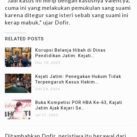
“Jadi kasus ini mirip dengan kasusnya Valencya,
cuma ini yang melakukan pemukulan sang suami
karena ditegur sang isteri sebab sang suami ini
kerap mabuk,” ujar Dofir.
RELATED POSTS
Korupsi Belanja Hibah di Dinas
Pendidikan Jatim: Kejati…
Mar 19, 2025
Kejati Jatim: Penegakan Hukum Tidak
Terpengaruh Kasus Hakim…
Okt 24, 2024
Buka Kompetisi POR HBA Ke-63, Kajati
Jatim Ajak Kejari Se…
Jul 17, 2023
Ditambahkan Dofir, peristiwa itu berawal dari