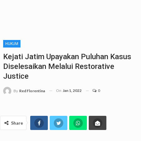
HUKUM
Kejati Jatim Upayakan Puluhan Kasus
Diselesaikan Melalui Restorative
Justice
On
Jan 1, 2022
0
By
Red Florentina
Share