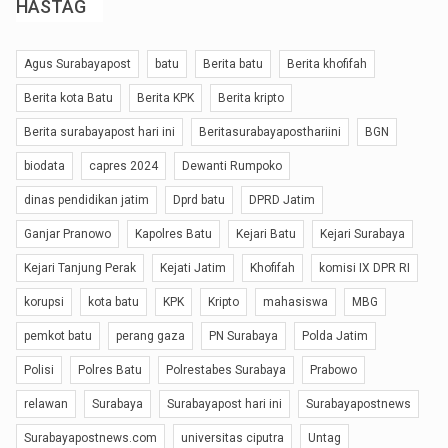
HASTAG
Agus Surabayapost
batu
Berita batu
Berita khofifah
Berita kota Batu
Berita KPK
Berita kripto
Berita surabayapost hari ini
Beritasurabayaposthariini
BGN
biodata
capres 2024
Dewanti Rumpoko
dinas pendidikan jatim
Dprd batu
DPRD Jatim
Ganjar Pranowo
Kapolres Batu
Kejari Batu
Kejari Surabaya
Kejari Tanjung Perak
Kejati Jatim
Khofifah
komisi IX DPR RI
korupsi
kota batu
KPK
Kripto
mahasiswa
MBG
pemkot batu
perang gaza
PN Surabaya
Polda Jatim
Polisi
Polres Batu
Polrestabes Surabaya
Prabowo
relawan
Surabaya
Surabayapost hari ini
Surabayapostnews
Surabayapostnews.com
universitas ciputra
Untag