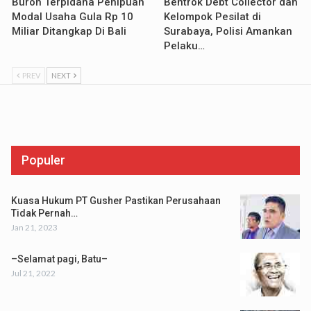
Buron Terpidana Penipuan
Bentrok Debt Collector dan
Modal Usaha Gula Rp 10
Kelompok Pesilat di
Miliar Ditangkap Di Bali
Surabaya, Polisi Amankan
Pelaku…
PREV
NEXT
Populer
Kuasa Hukum PT Gusher Pastikan Perusahaan
Tidak Pernah…
Jan 21, 2023
–Selamat pagi, Batu–
Jul 21, 2022