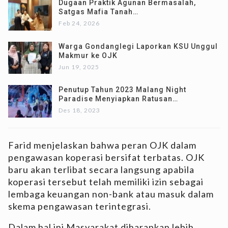
Dugaan Praktik Agunan Bermasalah,
Satgas Mafia Tanah…
Feb 24, 2026
Warga Gondanglegi Laporkan KSU Unggul
Makmur ke OJK
Jun 19, 2025
Penutup Tahun 2023 Malang Night
Paradise Menyiapkan Ratusan…
Des 18, 2023
Farid menjelaskan bahwa peran OJK dalam
pengawasan koperasi bersifat terbatas. OJK
baru akan terlibat secara langsung apabila
koperasi tersebut telah memiliki izin sebagai
lembaga keuangan non-bank atau masuk dalam
skema pengawasan terintegrasi.
Dalam hal ini Masyarakat diharapkan lebih