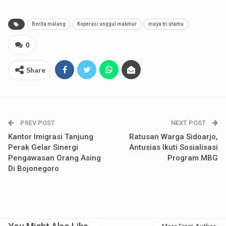
Berita malang
Koperasi unggul makmur
maya tri utamu
0
Share
PREV POST
NEXT POST
Kantor Imigrasi Tanjung
Ratusan Warga Sidoarjo,
Perak Gelar Sinergi
Antusias Ikuti Sosialisasi
Pengawasan Orang Asing
Program MBG
Di Bojonegoro