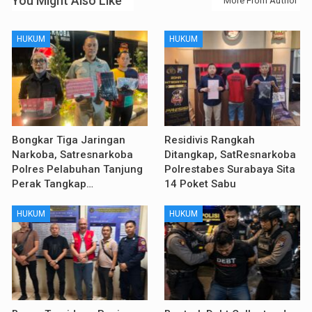
You Might Also Like
More From Author
HUKUM
HUKUM
Bongkar Tiga Jaringan
Residivis Rangkah
Narkoba, Satresnarkoba
Ditangkap, SatResnarkoba
Polres Pelabuhan Tanjung
Polrestabes Surabaya Sita
Perak Tangkap…
14 Poket Sabu
HUKUM
HUKUM