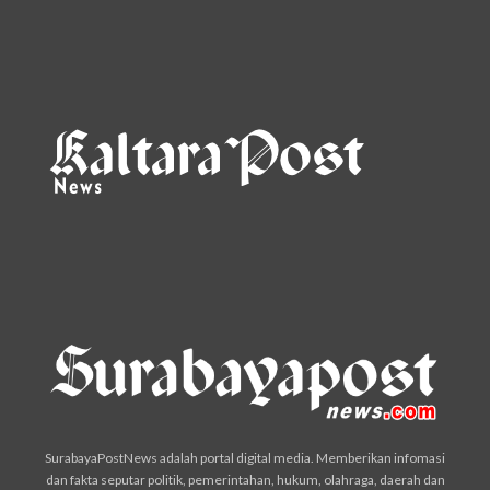
SurabayaPostNews adalah portal digital media. Memberikan infomasi
dan fakta seputar politik, pemerintahan, hukum, olahraga, daerah dan