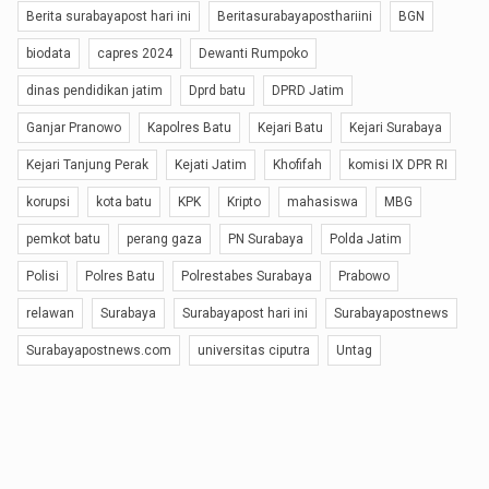
Berita surabayapost hari ini
Beritasurabayaposthariini
BGN
biodata
capres 2024
Dewanti Rumpoko
dinas pendidikan jatim
Dprd batu
DPRD Jatim
Ganjar Pranowo
Kapolres Batu
Kejari Batu
Kejari Surabaya
Kejari Tanjung Perak
Kejati Jatim
Khofifah
komisi IX DPR RI
korupsi
kota batu
KPK
Kripto
mahasiswa
MBG
pemkot batu
perang gaza
PN Surabaya
Polda Jatim
Polisi
Polres Batu
Polrestabes Surabaya
Prabowo
relawan
Surabaya
Surabayapost hari ini
Surabayapostnews
Surabayapostnews.com
universitas ciputra
Untag