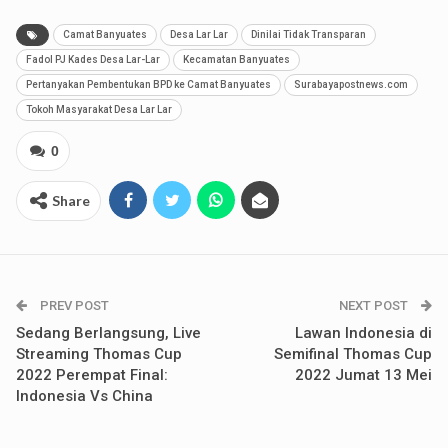
Camat Banyuates
Desa Lar Lar
Dinilai Tidak Transparan
Fadol PJ Kades Desa Lar-Lar
Kecamatan Banyuates
Pertanyakan Pembentukan BPD ke Camat Banyuates
Surabayapostnews.com
Tokoh Masyarakat Desa Lar Lar
0
Share
PREV POST
NEXT POST
Sedang Berlangsung, Live
Lawan Indonesia di
Streaming Thomas Cup
Semifinal Thomas Cup
2022 Perempat Final:
2022 Jumat 13 Mei
Indonesia Vs China