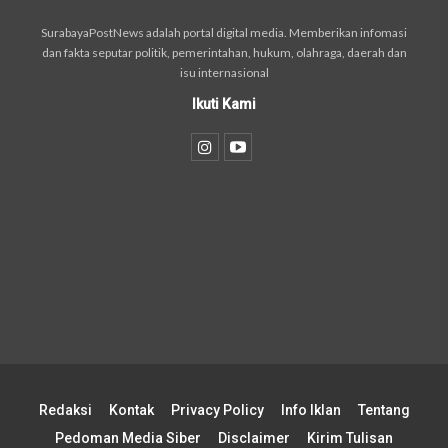
SurabayaPostNews adalah portal digital media. Memberikan infomasi
dan fakta seputar politik, pemerintahan, hukum, olahraga, daerah dan
isu internasional
Ikuti Kami
Redaksi
Kontak
Privacy Policy
Info Iklan
Tentang
Pedoman Media Siber
Disclaimer
Kirim Tulisan