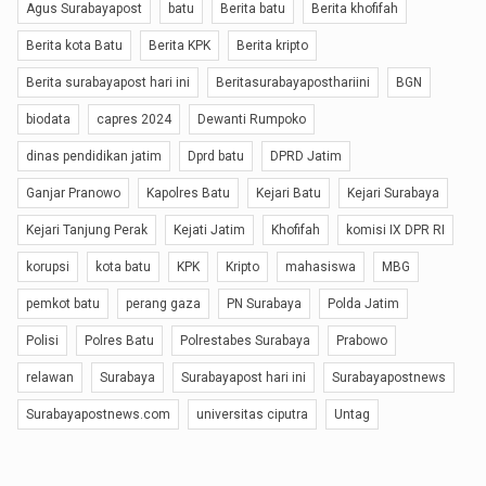
Agus Surabayapost
batu
Berita batu
Berita khofifah
Berita kota Batu
Berita KPK
Berita kripto
Berita surabayapost hari ini
Beritasurabayaposthariini
BGN
biodata
capres 2024
Dewanti Rumpoko
dinas pendidikan jatim
Dprd batu
DPRD Jatim
Ganjar Pranowo
Kapolres Batu
Kejari Batu
Kejari Surabaya
Kejari Tanjung Perak
Kejati Jatim
Khofifah
komisi IX DPR RI
korupsi
kota batu
KPK
Kripto
mahasiswa
MBG
pemkot batu
perang gaza
PN Surabaya
Polda Jatim
Polisi
Polres Batu
Polrestabes Surabaya
Prabowo
relawan
Surabaya
Surabayapost hari ini
Surabayapostnews
Surabayapostnews.com
universitas ciputra
Untag