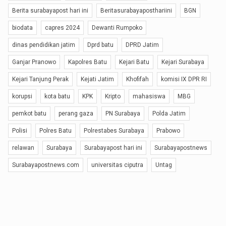
Berita surabayapost hari ini
Beritasurabayaposthariini
BGN
biodata
capres 2024
Dewanti Rumpoko
dinas pendidikan jatim
Dprd batu
DPRD Jatim
Ganjar Pranowo
Kapolres Batu
Kejari Batu
Kejari Surabaya
Kejari Tanjung Perak
Kejati Jatim
Khofifah
komisi IX DPR RI
korupsi
kota batu
KPK
Kripto
mahasiswa
MBG
pemkot batu
perang gaza
PN Surabaya
Polda Jatim
Polisi
Polres Batu
Polrestabes Surabaya
Prabowo
relawan
Surabaya
Surabayapost hari ini
Surabayapostnews
Surabayapostnews.com
universitas ciputra
Untag