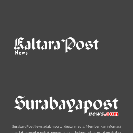
SurabayaPostNews adalah portal digital media. Memberikan infomasi
dan fakta seputar politik, pemerintahan, hukum, olahraga, daerah dan