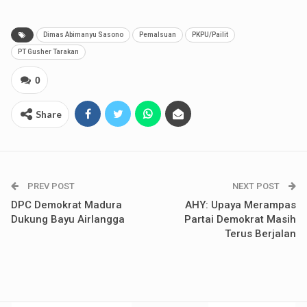
Dimas Abimanyu Sasono
Pemalsuan
PKPU/Pailit
PT Gusher Tarakan
0
Share
PREV POST
NEXT POST
DPC Demokrat Madura
AHY: Upaya Merampas
Dukung Bayu Airlangga
Partai Demokrat Masih
Terus Berjalan