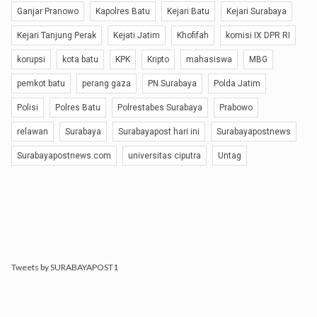
Ganjar Pranowo
Kapolres Batu
Kejari Batu
Kejari Surabaya
Kejari Tanjung Perak
Kejati Jatim
Khofifah
komisi IX DPR RI
korupsi
kota batu
KPK
Kripto
mahasiswa
MBG
pemkot batu
perang gaza
PN Surabaya
Polda Jatim
Polisi
Polres Batu
Polrestabes Surabaya
Prabowo
relawan
Surabaya
Surabayapost hari ini
Surabayapostnews
Surabayapostnews.com
universitas ciputra
Untag
Tweets by SURABAYAPOST1