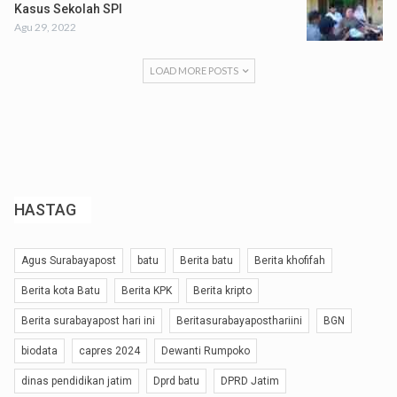
Kasus Sekolah SPI
Agu 29, 2022
LOAD MORE POSTS
HASTAG
Agus Surabayapost
batu
Berita batu
Berita khofifah
Berita kota Batu
Berita KPK
Berita kripto
Berita surabayapost hari ini
Beritasurabayaposthariini
BGN
biodata
capres 2024
Dewanti Rumpoko
dinas pendidikan jatim
Dprd batu
DPRD Jatim