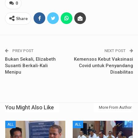
0
Share
PREV POST
NEXT POST
Bukan Sekali, Elizabeth
Kemensos Kebut Vaksinasi
Susanti Berkali-Kali
Covid untuk Penyandang
Menipu
Disabilitas
You Might Also Like
More From Author
ALL
ALL