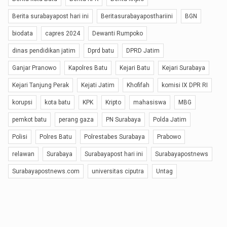
Berita surabayapost hari ini
Beritasurabayaposthariini
BGN
biodata
capres 2024
Dewanti Rumpoko
dinas pendidikan jatim
Dprd batu
DPRD Jatim
Ganjar Pranowo
Kapolres Batu
Kejari Batu
Kejari Surabaya
Kejari Tanjung Perak
Kejati Jatim
Khofifah
komisi IX DPR RI
korupsi
kota batu
KPK
Kripto
mahasiswa
MBG
pemkot batu
perang gaza
PN Surabaya
Polda Jatim
Polisi
Polres Batu
Polrestabes Surabaya
Prabowo
relawan
Surabaya
Surabayapost hari ini
Surabayapostnews
Surabayapostnews.com
universitas ciputra
Untag