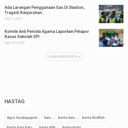
Ada Larangan Penggunaan Gas Di Stadion,
Tragedi Kanjuruhan…
Okt 2, 2022
Komite Anti Penista Agama Laporkan Pelapor
Kasus Sekolah SPI
Agu 29, 2022
LOAD MORE POSTS
HASTAG
Agus Surabayapost
batu
Berita batu
Berita khofifah
Berita kota Batu
Berita KPK
Berita kripto