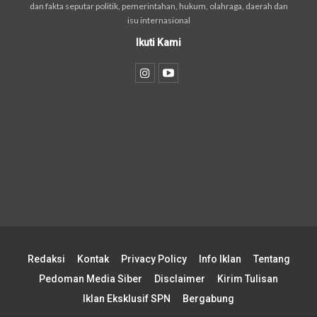
dan fakta seputar politik, pemerintahan, hukum, olahraga, daerah dan
isu internasional
Ikuti Kami
Redaksi
Kontak
Privacy Policy
Info Iklan
Tentang
Pedoman Media Siber
Disclaimer
Kirim Tulisan
Iklan Eksklusif SPN
Bergabung