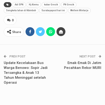
Adi SPN
Hj Alemu
kabar Gresik
PN Gresik
Sengketa lahan di Nbimboh
Surabayapost hari ini
Wellem Mintarja
0
Share
PREV POST
NEXT POST
Update Kecelakaan Bus
Emak-Emak Di Jatim
Warga Benowo: Sopir Jadi
Pecahkan Rekor MURI
Tersangka & Anak 13
Tahun Meninggal setelah
Operasi