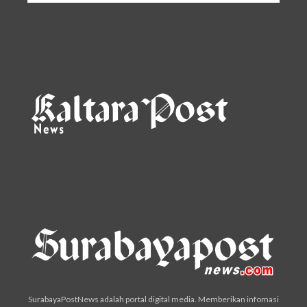
SurabayaPostNews adalah portal digital media. Memberikan infomasi