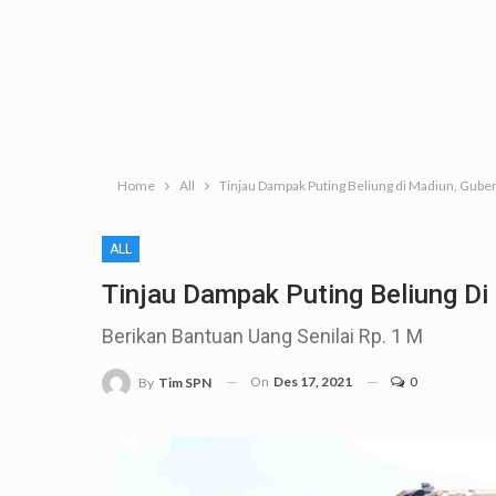
Home
All
Tinjau Dampak Puting Beliung di Madiun, Gube
ALL
Tinjau Dampak Puting Beliung Di
Berikan Bantuan Uang Senilai Rp. 1 M
On
Des 17, 2021
0
By
Tim SPN