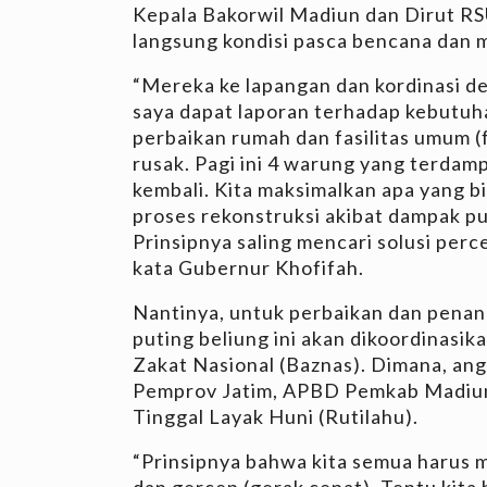
Kepala Bakorwil Madiun dan Dirut R
langsung kondisi pasca bencana dan 
“Mereka ke lapangan dan kordinasi d
saya dapat laporan terhadap kebutu
perbaikan rumah dan fasilitas umum 
rusak. Pagi ini 4 warung yang terdamp
kembali. Kita maksimalkan apa yang b
proses rekonstruksi akibat dampak pu
Prinsipnya saling mencari solusi perc
kata Gubernur Khofifah.
Nantinya, untuk perbaikan dan pena
puting beliung ini akan dikoordinasik
Zakat Nasional (Baznas). Dimana, an
Pemprov Jatim, APBD Pemkab Madiun,
Tinggal Layak Huni (Rutilahu).
“Prinsipnya bahwa kita semua harus 
dan gercep (gerak cepat). Tentu kita