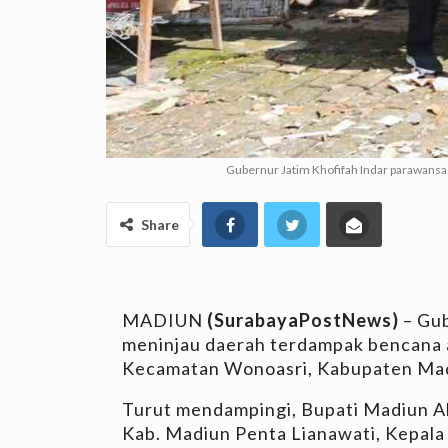
Gubernur Jatim Khofifah Indar parawans
Share
MADIUN
(SurabayaPostNews)
– Gub
meninjau daerah terdampak bencana a
Kecamatan Wonoasri, Kabupaten Madi
Turut mendampingi, Bupati Madiun A
Kab. Madiun Penta Lianawati, Kepala 