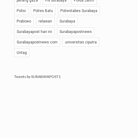
perang gaza
PN Surabaya
Polda Jatim
Polisi
Polres Batu
Polrestabes Surabaya
Prabowo
relawan
Surabaya
Surabayapost hari ini
Surabayapostnews
Surabayapostnews.com
universitas ciputra
Untag
Tweets by SURABAYAPOST1