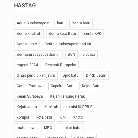
HASTAG
Agus Surabayapost
batu
Berita batu
Berita khofifah
Berita kota Batu
Berita KPK
Berita kripto
Berita surabayapost hari ini
Beritasurabayaposthariini
BGN
biodata
capres 2024
Dewanti Rumpoko
dinas pendidikan jatim
Dprd batu
DPRD Jatim
Ganjar Pranowo
Kapolres Batu
Kejari Batu
Kejari Surabaya
Kejari Tanjung Perak
Kejati Jatim
Khofifah
komisi IX DPR RI
korupsi
kota batu
KPK
Kripto
mahasiswa
MBG
pemkot batu