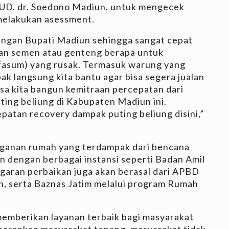
SUD. dr. Soedono Madiun, untuk mengecek
melakukan asessment.
engan Bupati Madiun sehingga sangat cepat
han semen atau genteng berapa untuk
(fasum) yang rusak. Termasuk warung yang
ak langsung kita bantu agar bisa segera jualan
isa kita bangun kemitraan percepatan dari
ting beliung di Kabupaten Madiun ini.
epatan recovery dampak puting beliung disini,”
nganan rumah yang terdampak dari bencana
an dengan berbagai instansi seperti Badan Amil
ggaran perbaikan juga akan berasal dari APBD
 serta Baznas Jatim melalui program Rumah
memberikan layanan terbaik bagi masyarakat
 harapkan masyarakat tenang, masyarakat tidak