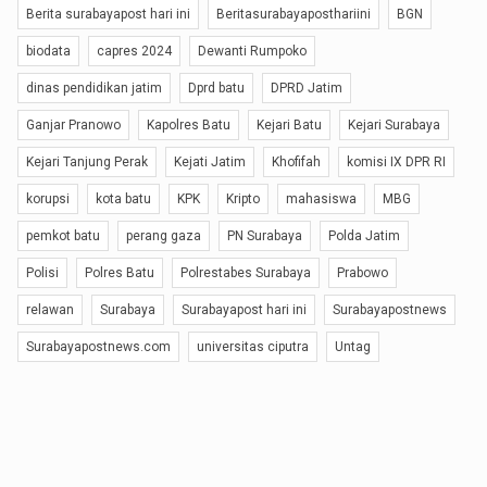
Berita surabayapost hari ini
Beritasurabayaposthariini
BGN
biodata
capres 2024
Dewanti Rumpoko
dinas pendidikan jatim
Dprd batu
DPRD Jatim
Ganjar Pranowo
Kapolres Batu
Kejari Batu
Kejari Surabaya
Kejari Tanjung Perak
Kejati Jatim
Khofifah
komisi IX DPR RI
korupsi
kota batu
KPK
Kripto
mahasiswa
MBG
pemkot batu
perang gaza
PN Surabaya
Polda Jatim
Polisi
Polres Batu
Polrestabes Surabaya
Prabowo
relawan
Surabaya
Surabayapost hari ini
Surabayapostnews
Surabayapostnews.com
universitas ciputra
Untag