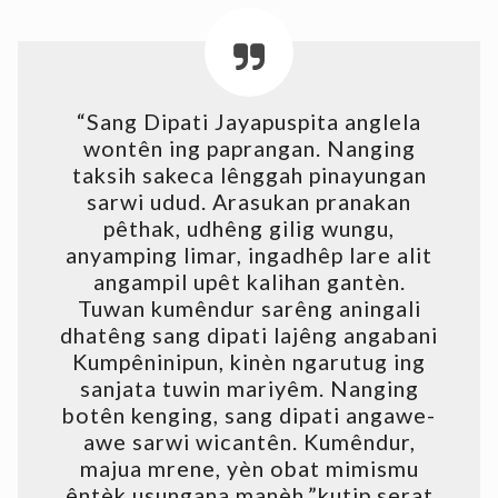
“Sang Dipati Jayapuspita anglela
wontên ing paprangan. Nanging
taksih sakeca lênggah pinayungan
sarwi udud. Arasukan pranakan
pêthak, udhêng gilig wungu,
anyamping limar, ingadhêp lare alit
angampil upêt kalihan gantèn.
Tuwan kumêndur sarêng aningali
dhatêng sang dipati lajêng angabani
Kumpêninipun, kinèn ngarutug ing
sanjata tuwin mariyêm. Nanging
botên kenging, sang dipati angawe-
awe sarwi wicantên. Kumêndur,
majua mrene, yèn obat mimismu
êntèk usungana manèh,”kutip serat