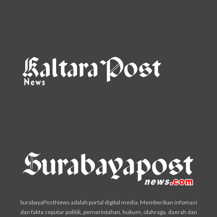
SurabayaPostNews adalah portal digital media. Memberikan infomasi
dan fakta seputar politik, pemerintahan, hukum, olahraga, daerah dan