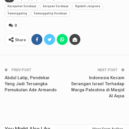
Kasepuhan Surabaya
kerajaan Surabaya
Ngabehi Jangrana
Sawunggaling
Sawunggaling Surabaya
0
Share
PREV POST
NEXT POST
Abdul Latip, Pendekar
Indonesia Kecam
Yang Jadi Tersangka
Serangan Israel Terhadap
Pemukulan Ade Armando
Warga Palestina di Masjid
Al Aqsa
You Might Also Like
More From Author