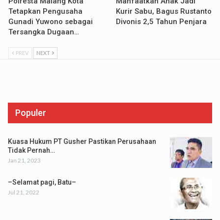
Polresta Malang Kota
Manfaatkan Anak Jadi
Tetapkan Pengusaha
Kurir Sabu, Bagus Rustanto
Gunadi Yuwono sebagai
Divonis 2,5 Tahun Penjara
Tersangka Dugaan…
PREV
NEXT
Populer
Kuasa Hukum PT Gusher Pastikan Perusahaan
Tidak Pernah…
Jan 21, 2023
–Selamat pagi, Batu–
Jul 21, 2022