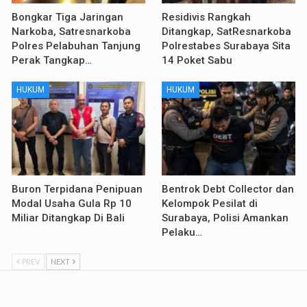
Bongkar Tiga Jaringan
Residivis Rangkah
Narkoba, Satresnarkoba
Ditangkap, SatResnarkoba
Polres Pelabuhan Tanjung
Polrestabes Surabaya Sita
Perak Tangkap…
14 Poket Sabu
HUKUM
HUKUM
Buron Terpidana Penipuan
Bentrok Debt Collector dan
Modal Usaha Gula Rp 10
Kelompok Pesilat di
Miliar Ditangkap Di Bali
Surabaya, Polisi Amankan
Pelaku…
PREV
NEXT