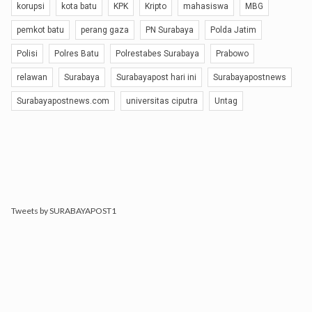
korupsi
kota batu
KPK
Kripto
mahasiswa
MBG
pemkot batu
perang gaza
PN Surabaya
Polda Jatim
Polisi
Polres Batu
Polrestabes Surabaya
Prabowo
relawan
Surabaya
Surabayapost hari ini
Surabayapostnews
Surabayapostnews.com
universitas ciputra
Untag
Tweets by SURABAYAPOST1