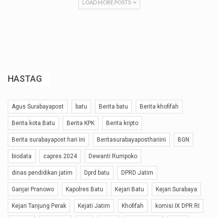
LOAD MORE POSTS
HASTAG
Agus Surabayapost
batu
Berita batu
Berita khofifah
Berita kota Batu
Berita KPK
Berita kripto
Berita surabayapost hari ini
Beritasurabayaposthariini
BGN
biodata
capres 2024
Dewanti Rumpoko
dinas pendidikan jatim
Dprd batu
DPRD Jatim
Ganjar Pranowo
Kapolres Batu
Kejari Batu
Kejari Surabaya
Kejari Tanjung Perak
Kejati Jatim
Khofifah
komisi IX DPR RI